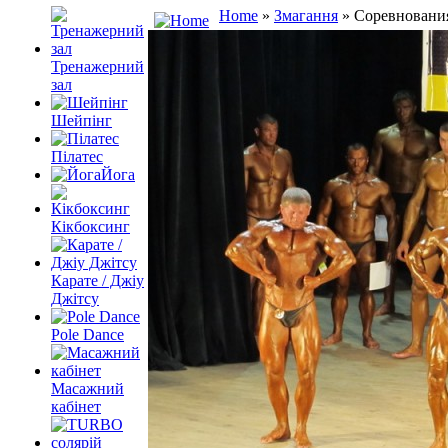
Home
»
Змагання
» Соревновани
Тренажерний
зал
Шейпінг
Пілатес
Йога
Кікбоксинг
Карате / Джіу
Джітсу
Pole Dance
Масажний
кабінет