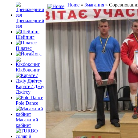
Home
»
Змагання
» Соревновани
Тренажерний
зал
Шейпінг
Пілатес
Йога
Кікбоксинг
Карате / Джіу
Джітсу
Pole Dance
Масажний
кабінет